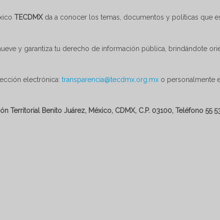
éxico
TECDMX
da a conocer los temas, documentos y políticas que es
eve y garantiza tu derecho de información pública, brindándote orie
rección electrónica:
transparencia@tecdmx.org.mx
o personalmente en
ión Territorial Benito Juárez, México, CDMX, C.P. 03100, Teléfono 55 5